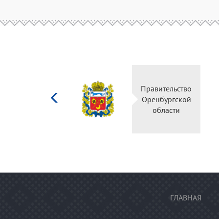
Министерство
Правительство
культуры
Оренбургской
Российской
области
федерации
ГЛАВНАЯ