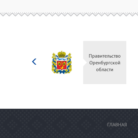
Министерство
Правительство
культуры
Оренбургской
Российской
области
федерации
ГЛАВНАЯ