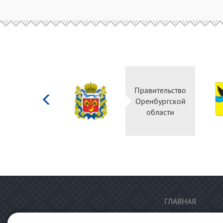
Министерство
Правительство
культуры
Оренбургской
Российской
области
федерации
ГЛАВНАЯ