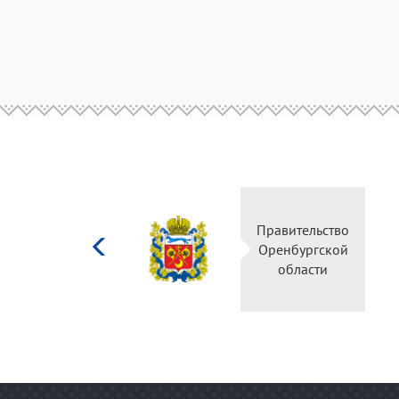
Министерство
Правительство
культуры
Оренбургской
Российской
области
федерации