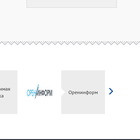
симая
Оренинформ
ка