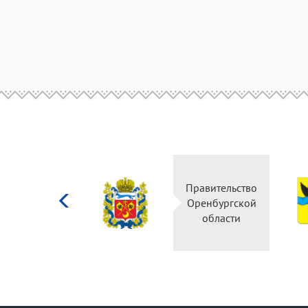
Министерство
Правительство
культуры
Оренбургской
Российской
области
федерации