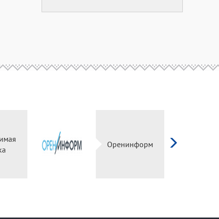
имая
Оренинформ
ка