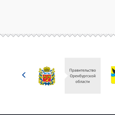
Министерство
Правительство
культуры
Оренбургской
Российской
области
федерации