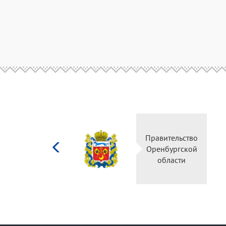
Министерство
Правительство
культуры
Оренбургской
Российской
области
федерации