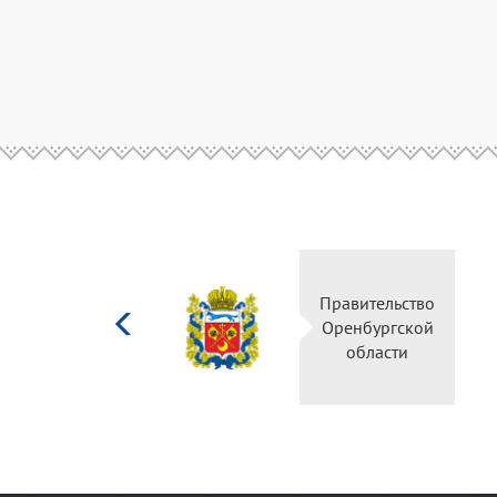
Министерство
Правительство
культуры
Оренбургской
Российской
области
федерации