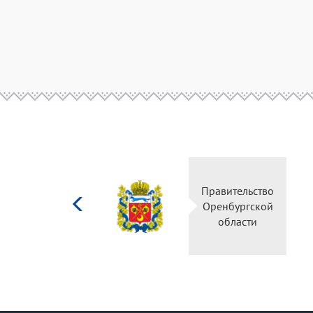
Министерство
Прави
культуры
Оренб
Российской
об
федерации