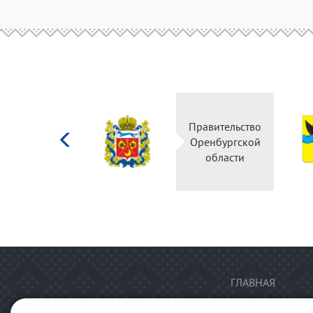
Министерство
Правительство
культуры
Оренбургской
Российской
области
федерации
ГЛАВНАЯ