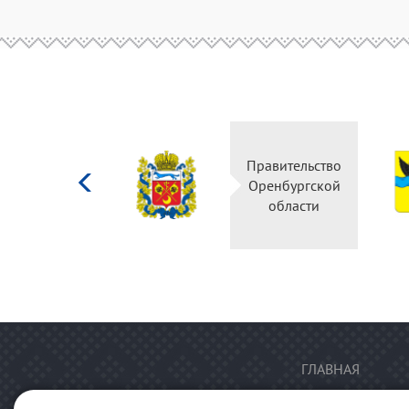
Министерство
Правительство
культуры
Оренбургской
Российской
области
федерации
ГЛАВНАЯ