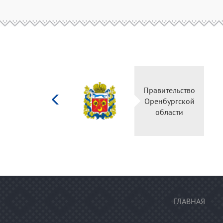
Министерство
Правите
культуры
Оренбу
Российской
обла
федерации
ГЛАВНАЯ