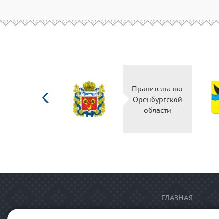
Министерство
Правительство
культуры
Оренбургской
Российской
области
федерации
ГЛАВНАЯ