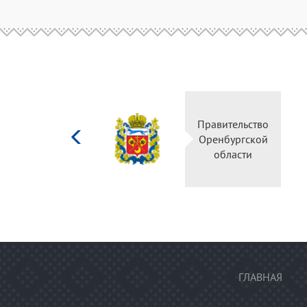
Министерство
Правительство
культуры
Оренбургской
Российской
области
федерации
ГЛАВНАЯ