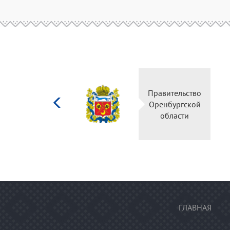
Министерство
культуры
Российской
федерации
ГЛАВНАЯ