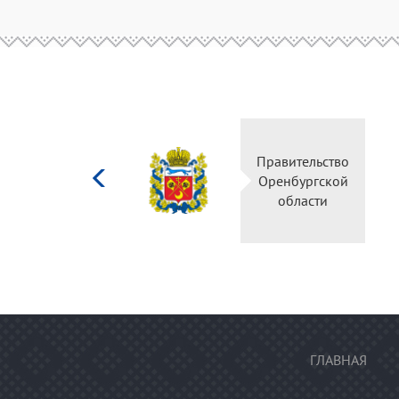
Министерство
Правительство
культуры
Оренбургской
Российской
области
федерации
ГЛАВНАЯ