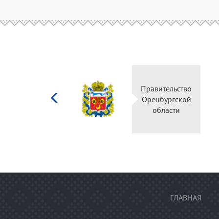
Министерство
Правительство
культуры
Оренбургской
Российской
области
федерации
ГЛАВНАЯ