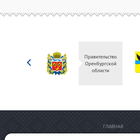
Министерство
Правительство
культуры
Оренбургской
Российской
области
федерации
ГЛАВНАЯ