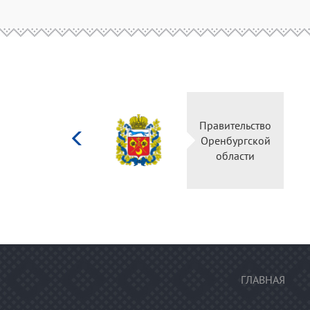
Министерство
Правител
культуры
Оренбур
Российской
облас
федерации
ГЛАВНАЯ