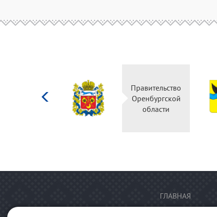
Министерство
Правительство
культуры
Оренбургской
Российской
области
федерации
ГЛАВНАЯ