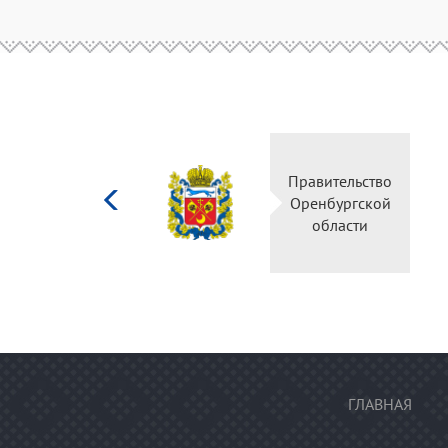
Министерство
Правительство
культуры
Оренбургской
Российской
области
федерации
ГЛАВНАЯ