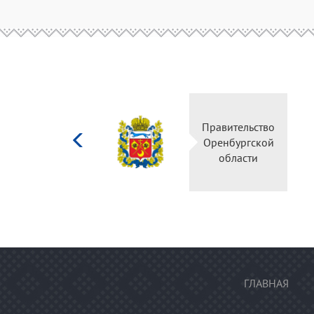
Министерство
культуры
Российской
федерации
ГЛАВНАЯ