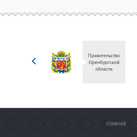
Министерство
Правительство
культуры
Оренбургской
Российской
области
федерации
ГЛАВНАЯ