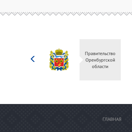
Министерство
Правительств
культуры
Оренбургско
Российской
области
федерации
ГЛАВНАЯ