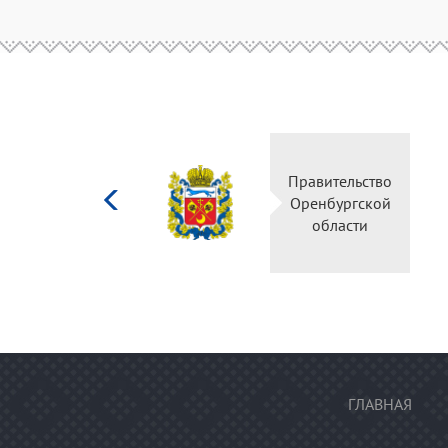
Министерство
Правительство
культуры
Оренбургской
Российской
области
федерации
ГЛАВНАЯ