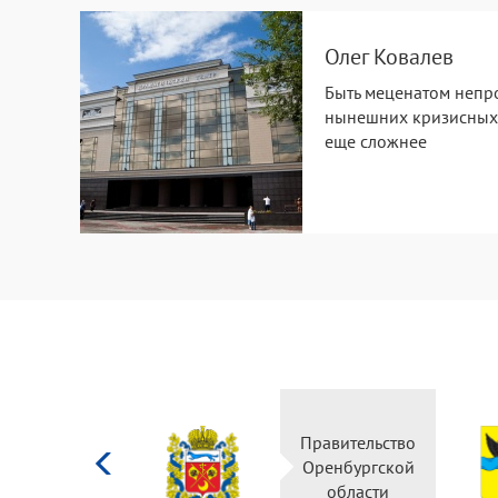
Олег Ковалев
Быть меценатом непро
нынешних кризисных 
еще сложнее
Министерство
Правительство
культуры
Оренбургской
Российской
области