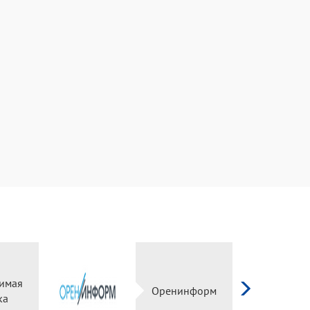
имая
Оренинформ
ка