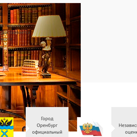
достигший
 удостаивается
нного
Город
Оренбург
Независ
официальный
оцен