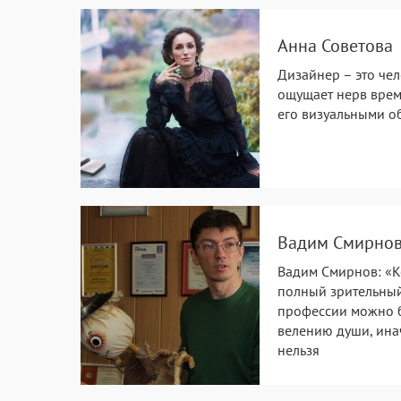
Анна Советова
Дизайнер – это че
ощущает нерв врем
его визуальными о
Вадим Смирно
Вадим Смирнов: «К
полный зрительный 
профессии можно б
велению души, ина
нельзя