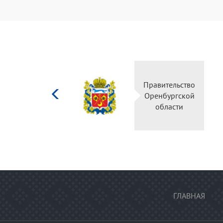
Министерство
Правительство
культуры
Оренбургской
Российской
области
федерации
ГЛАВНАЯ