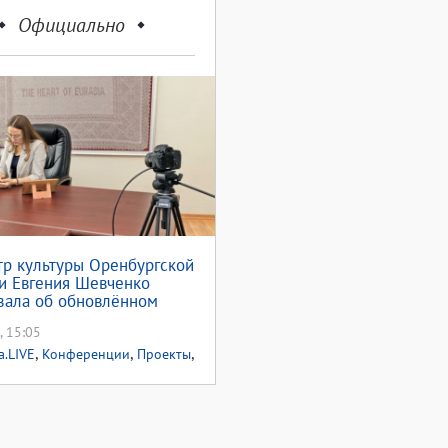
Официально
р культуры Оренбургской
и Евгения Шевченко
зала об обновлённом
е «Культура.LIVE»
, 15:05
,
,
,
а.LIVE
Конференции
Проекты
ги