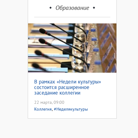
Образование
В рамках «Недели культуры»
состоится расширенное
заседание коллегии
министерства культуры и
22 марта, 09:00
внешних связей Оренбургской
,
области и регионального
Коллегия
#Неделякультуры
Координационного Совета по
культуре