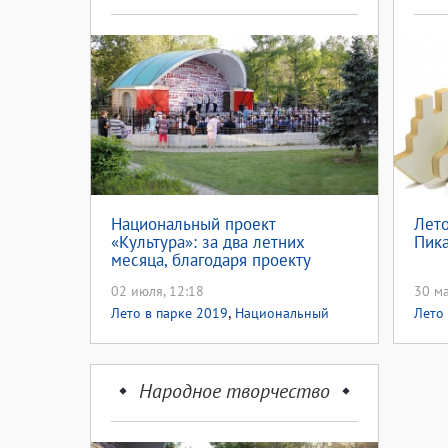
Национальный проект
Лето
«Культура»: за два летних
Пик
месяца, благодаря проекту
«Лето в парке», эстетически
02 июля, 12:18
30 ма
отдохнули свыше 2 тысяч
,
человек
Лето в парке 2019
Национальный
Лето
проект культура
Дост
Народное творчество