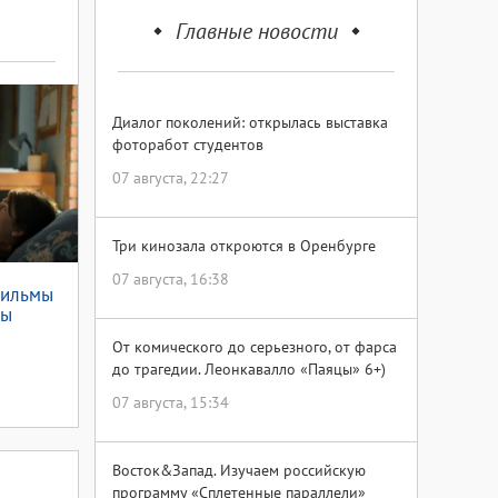
Главные новости
Диалог поколений: открылась выставка
фоторабот студентов
07 августа, 22:27
Три кинозала откроются в Оренбурге
07 августа, 16:38
фильмы
мы
От комического до серьезного, от фарса
до трагедии. Леонкавалло «Паяцы» 6+)
07 августа, 15:34
Восток&Запад. Изучаем российскую
программу «Сплетенные параллели»