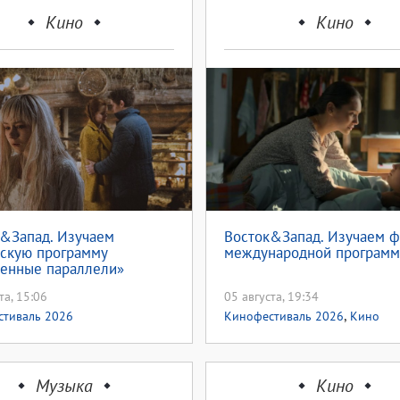
Кино
Кино
&Запад. Изучаем
Восток&Запад. Изучаем 
скую программу
международной програм
тенные параллели»
та, 15:06
05 августа, 19:34
,
стиваль 2026
Кинофестиваль 2026
Кино
Музыка
Кино