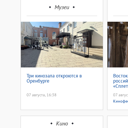
Музеи
Три кинозала откроются в
Восток
Оренбурге
россий
«Спле
07 августа, 16:38
07 авгус
Кинофе
Кино