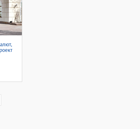
алют,
роект