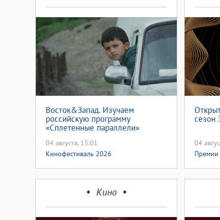
Восток&Запад. Изучаем
Открыт
российскую программу
сезон 
«Сплетенные параллели»
04 августа, 15:01
04 авгус
Кинофестиваль 2026
Премии
Кино