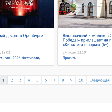
ый десант в Оренбурге
Выставочный комплекс «С
Победа!» приглашает на п
«КиноЛето в парке» (6+)
, 12:02
24 июля, 12:19
,
,
стиваль 2026
Фестивали
Проекты
1
2
3
4
5
6
7
8
9
10
Следующая