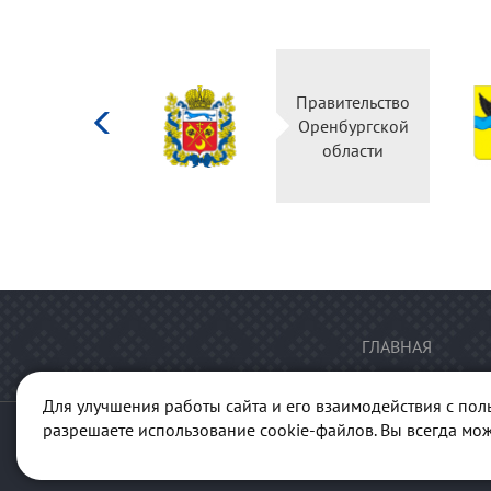
Министерство
Правительство
культуры
Оренбургской
Российской
области
федерации
ГЛАВНАЯ
Для улучшения работы сайта и его взаимодействия с пол
разрешаете использование cookie-файлов. Вы всегда мож
© 2013-2026 Портал "Куль
ГАУК "Ре