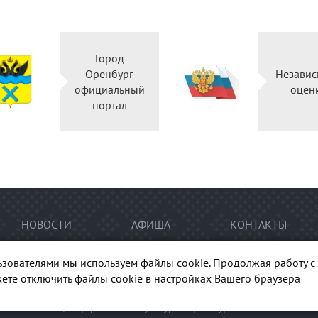
Город
Оренбург
Независ
официальный
оцен
портал
НОВОСТИ
АФИША
КОНТАКТЫ
ьзователями мы используем файлы cookie. Продолжая работу с 
ете отключить файлы cookie в настройках Вашего браузера
тура Оренбуржья". При перепечатке и цитировании
ссылка
на п
гиональный центр развития культуры Оренбургской области"
Ка