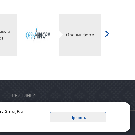
имая
Оренинформ
ка
РЕЙТИНГИ
сайтом, Вы
Принять
ервоисточник обязательна.
рта сайта