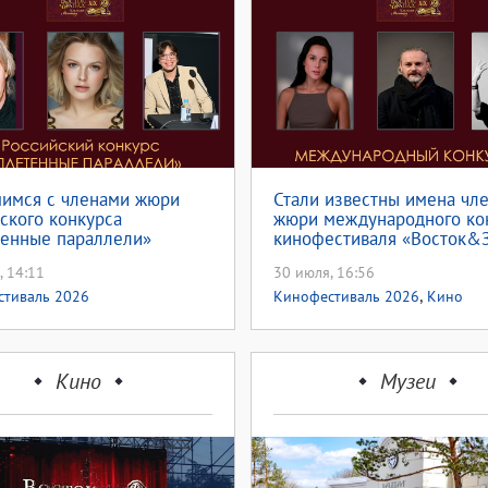
мимся с членами жюри
Стали известны имена чл
ского конкурса
жюри международного ко
тенные параллели»
кинофестиваля «Восток&
, 14:11
30 июля, 16:56
,
стиваль 2026
Кинофестиваль 2026
Кино
Кино
Музеи