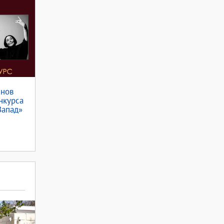
енов
нкурса
Запад»