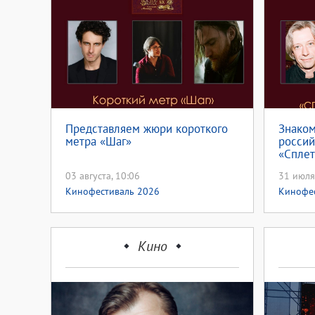
Представляем жюри короткого
Знако
метра «Шаг»
россий
«Спле
03 августа, 10:06
31 июля
Кинофестиваль 2026
Кинофе
Кино