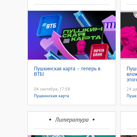
Пушкинская карта – теперь в
Пушк
ВТБ!
влож
этог
сле
04 сентября, 17:58
24 де
Пушкинская карта
Пушк
проек
Литература