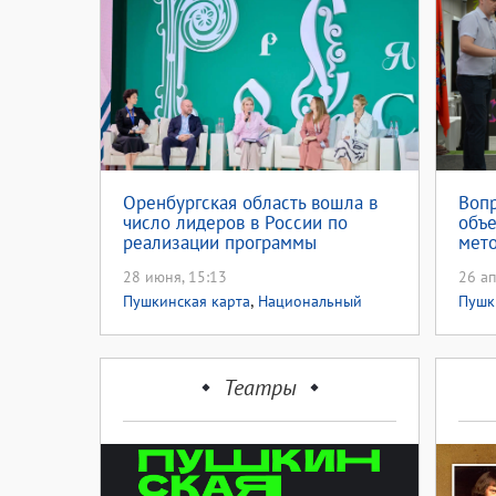
Оренбургская область вошла в
Воп
число лидеров в России по
объе
реализации программы
мет
«Пушкинская карта»
клу
28 июня, 15:13
26 ап
,
Пушкинская карта
Национальный
Пушк
проект культура
проек
Театры