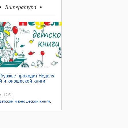
Литература
буржье проходит Неделя
й и юношеской книги
а, 12:51
,
детской и юношеской книги
ей