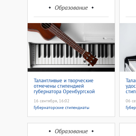
Образование
Талантливые и творческие
Тала
отмечены стипендией
удо
губернатора Оренбургской
стип
области
16 сентября, 16:02
06 се
Губернаторские стипендиаты
Губе
Образование