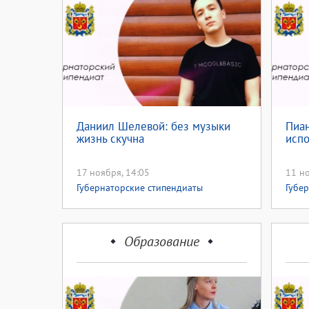
Даниил Шелевой: без музыки
Пиан
жизнь скучна
испо
17 ноября, 14:05
11 но
Губернаторские стипендиаты
Губе
Образование