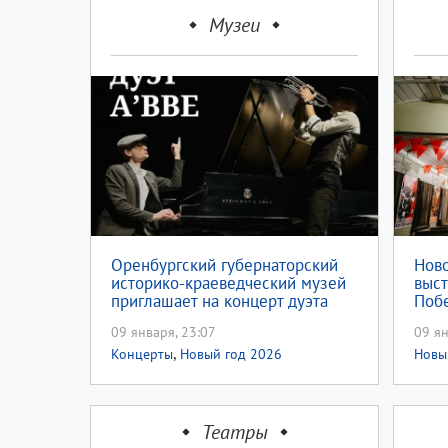
Музеи
Оренбургский губернаторский
Ново
историко-краеведческий музей
выст
приглашает на концерт дуэта
Побе
A’BBE (12+)
09 января, 23:07
09 ян
,
Концерты
Новый год 2026
Новы
Театры