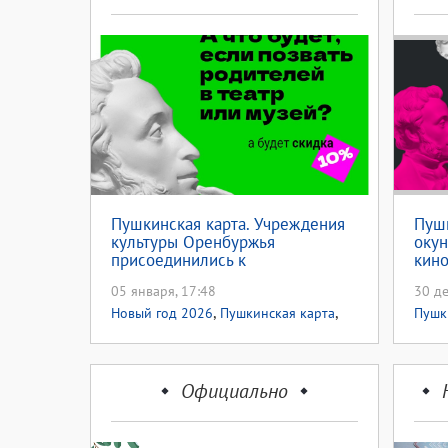
Пушкинская карта. Учреждения
Пушк
культуры Оренбуржья
окун
присоединились к
кино
всероссийской акции «Веди
года
05 января, 17:48
30 де
родителей в музей, театр или на
,
,
концерт»
Новый год 2026
Пушкинская карта
Пушк
Акции
2026
Официально