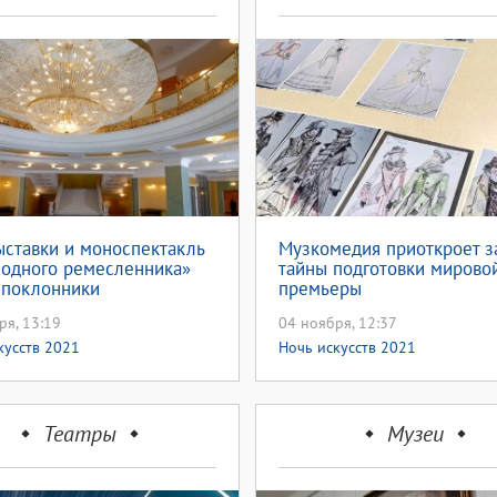
ставки и моноспектакль
Музкомедия приоткроет з
 одного ремесленника»
тайны подготовки мирово
 поклонники
премьеры
ргского драматического
ря, 13:19
04 ноября, 12:37
кусств 2021
Ночь искусств 2021
Театры
Музеи