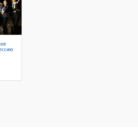
мое
ессию