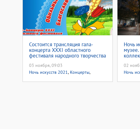
Состоится трансляция гала-
Ночь и
концерта XXXI областного
музее.
фестиваля народного творчества
коллек
«Обильный край,
можно 
03 ноября, 09:03
02 нояб
благословенный!»
,
,
Ночь искусств 2021
Концерты
Ночь ис
Народная музыка