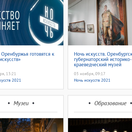
 Оренбуржья готовятся к
Ночь искусств. Оренбургс
искусств»
губернаторский историко-
краеведческий музей
приглашает на открытие о
ря, 13:21
03 ноября, 09:17
выставки «Владимир Тельн
Память о войне в живопис
кусств 2021
Ночь искусств 2021
Музеи
Образование