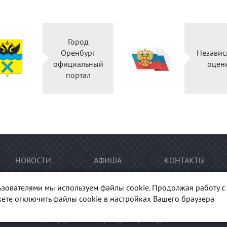
Город
льство
Оренбург
гской
официальный
сти
портал
НОВОСТИ
АФИША
КОНТАКТЫ
ьзователями мы используем файлы cookie. Продолжая работу с 
ете отключить файлы cookie в настройках Вашего браузера
тура Оренбуржья". При перепечатке и цитировании
ссылка
на п
гиональный центр развития культуры Оренбургской области"
Ка