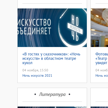
«В гостях у сказочников»: «Ночь
Фотовы
искусств» в областном театре
«Театр
кукол
увидят
Оренбу
04 ноября, 15:50
04 нояб
Ночь искусств 2021
Ночь ис
Литература