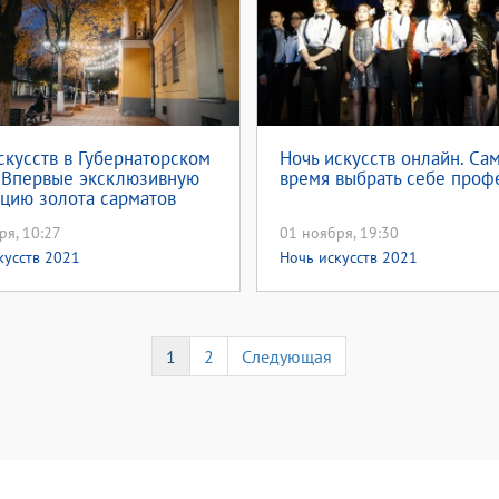
скусств в Губернаторском
Ночь искусств онлайн. Са
 Впервые эксклюзивную
время выбрать себе проф
цию золота сарматов
будет увидеть онлайн
ря, 10:27
01 ноября, 19:30
кусств 2021
Ночь искусств 2021
1
2
Следующая