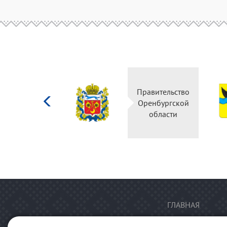
Министерство
Правительство
культуры
Оренбургской
Российской
области
федерации
ГЛАВНАЯ