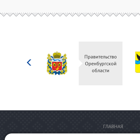
Министерство
Правительство
культуры
Оренбургской
Российской
области
федерации
ГЛАВНАЯ