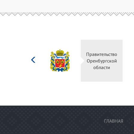
Министерство
Правительство
культуры
Оренбургской
Российской
области
федерации
ГЛАВНАЯ