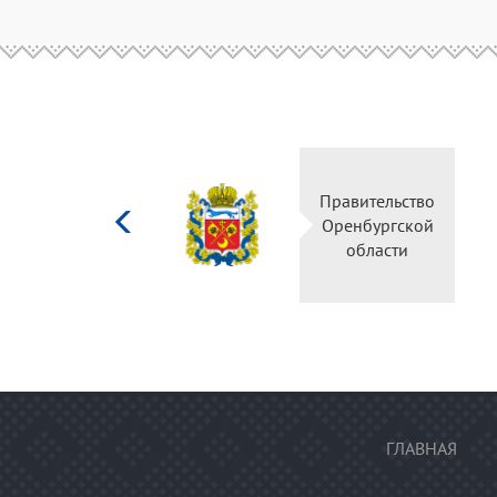
Министерство
Прави
культуры
Оренб
Российской
об
федерации
ГЛАВНАЯ