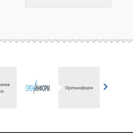
имая
Оренинформ
ка