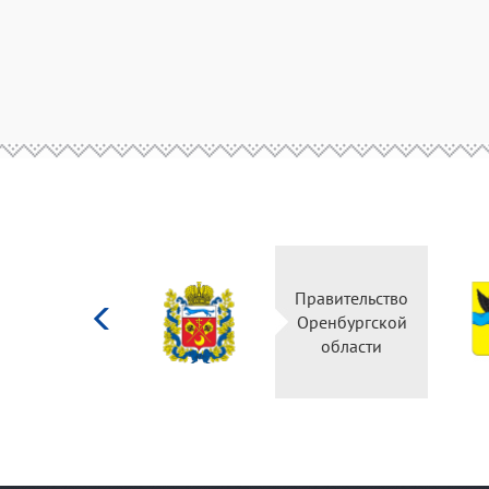
Министерство
Правительство
культуры
Оренбургской
Российской
области
федерации