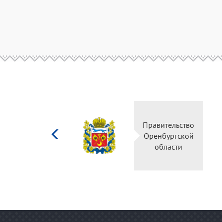
Министерство
Правительство
культуры
Оренбургской
Российской
области
федерации