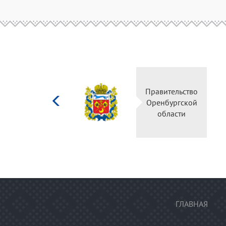
Министерство
Правительство
культуры
Оренбургской
Российской
области
федерации
ГЛАВНАЯ