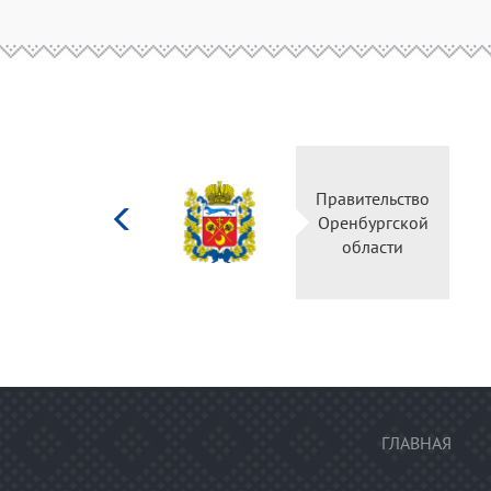
Министерство
Правительство
культуры
Оренбургской
Российской
области
федерации
ГЛАВНАЯ