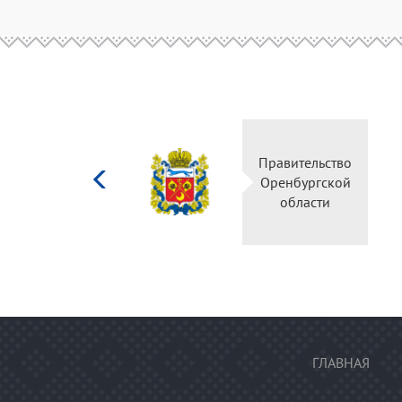
Министерство
Правительство
культуры
Оренбургской
Российской
области
федерации
ГЛАВНАЯ