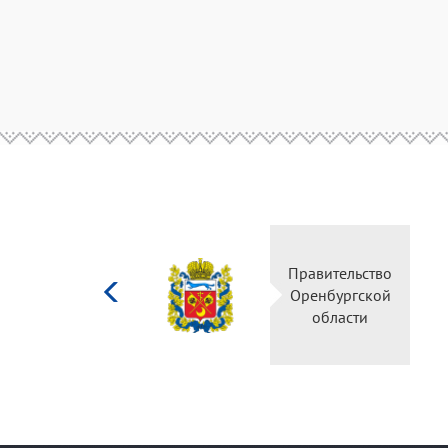
Министерство
Правительство
культуры
Оренбургской
Российской
области
федерации