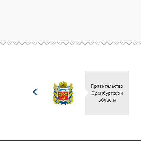
Министерство
Прави
культуры
Оренб
Российской
об
федерации