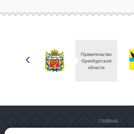
Министерство
Правительство
культуры
Оренбургской
Российской
области
федерации
ГЛАВНАЯ