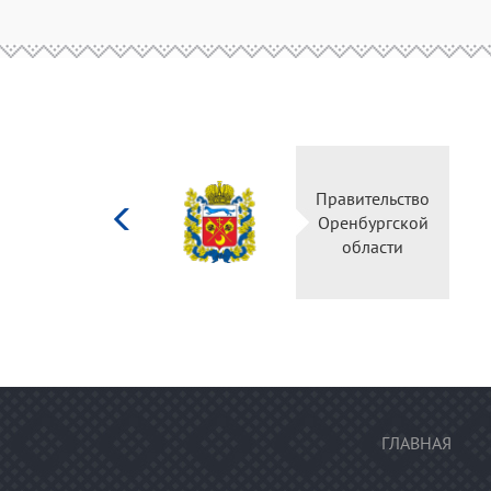
Министерство
Правительство
культуры
Оренбургской
Российской
области
федерации
ГЛАВНАЯ